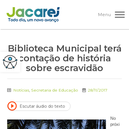
Pular
para
Menu
o
conteúdo
Biblioteca Municipal terá
contação de história
sobre escravidão
Notícias
,
Secretaria de Educação
28/11/2017
Escutar áudio do texto
No
próxi