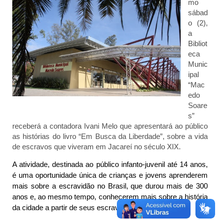
mo
sábad
o (2),
a
Bibliot
eca
Munic
ipal
“Mac
edo
Soare
s”
receberá a contadora Ivani Melo que apresentará ao público
as histórias do livro “Em Busca da Liberdade”, sobre a vida
de escravos que viveram em Jacareí no século XIX.
A atividade, destinada ao público infanto-juvenil até 14 anos,
é uma oportunidade única de crianças e jovens aprenderem
mais sobre a escravidão no Brasil, que durou mais de 300
anos e, ao mesmo tempo, conhecerem mais sobre a história
da cidade a partir de seus escravos.