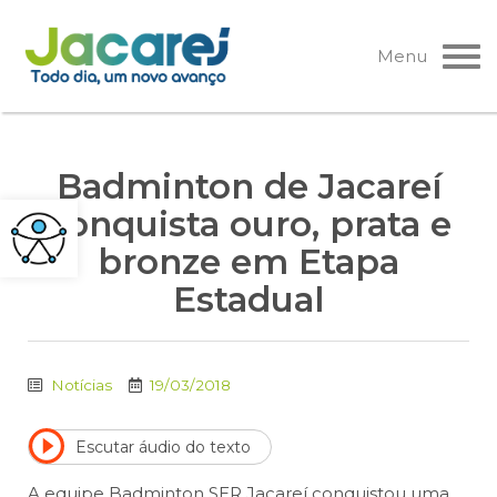
Pular
para
Menu
o
conteúdo
Badminton de Jacareí
conquista ouro, prata e
bronze em Etapa
Estadual
Notícias
19/03/2018
Escutar áudio do texto
A equipe Badminton SER Jacareí conquistou uma