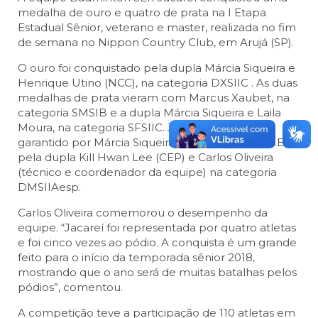
medalha de ouro e quatro de prata na I Etapa
Estadual Sênior, veterano e master, realizada no fim
de semana no Nippon Country Club, em Arujá (SP).
O ouro foi conquistado pela dupla Márcia Siqueira e
Henrique Utino (NCC), na categoria DXSIIC . As duas
medalhas de prata vieram com Marcus Xaubet, na
categoria SMSIB e a dupla Márcia Siqueira e Laila
Moura, na categoria SFSIIC. Já o bronze foi
garantido por Márcia Siqueira, na categoria SFSIIB, e
pela dupla Kill Hwan Lee (CEP) e Carlos Oliveira
(técnico e coordenador da equipe) na categoria
DMSIIAesp.
Carlos Oliveira comemorou o desempenho da
equipe. “Jacareí foi representada por quatro atletas
e foi cinco vezes ao pódio. A conquista é um grande
feito para o início da temporada sênior 2018,
mostrando que o ano será de muitas batalhas pelos
pódios”, comentou.
A competição teve a participação de 110 atletas em