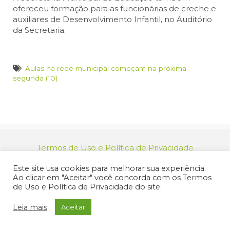
ofereceu formação para as funcionárias de creche e
auxiliares de Desenvolvimento Infantil, no Auditório
da Secretaria.
Aulas na rede municipal começam na próxima
segunda (10)
Termos de Uso e Política de Privacidade
relacionamento@jacarei.sp.gov.br
| CNPJ:
Este site usa cookies para melhorar sua experiência.
46.694.139/0001-83 | (12) 3955-9000
Ao clicar em "Aceitar" você concorda com os Termos
Endereço: Praça dos Três Poderes, 73 - Centro -
de Uso e Política de Privacidade do site.
Jacareí/SP - CEP 12327-170
© 2025 Prefeitura de Jacareí. Todos os direitos reservados.
Leia mais
Aceitar
Criação de Sites Profissionais: MIDIASIM