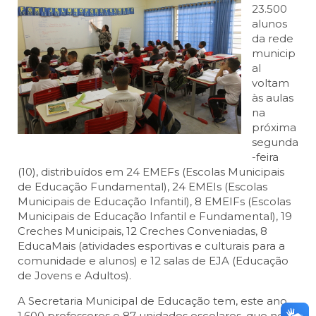
23.500
alunos
da rede
municip
al
voltam
às aulas
na
próxima
segunda
-feira
(10), distribuídos em 24 EMEFs (Escolas Municipais
de Educação Fundamental), 24 EMEIs (Escolas
Municipais de Educação Infantil), 8 EMEIFs (Escolas
Municipais de Educação Infantil e Fundamental), 19
Creches Municipais, 12 Creches Conveniadas, 8
EducaMais (atividades esportivas e culturais para a
comunidade e alunos) e 12 salas de EJA (Educação
de Jovens e Adultos).
A Secretaria Municipal de Educação tem, este ano,
1.600 professores e 87 unidades escolares, que no