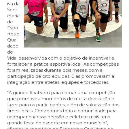
iva da
Secr
etaria
de
Espo
rtes e
Quali
dade
de
Vida, desenvolvida com o objetivo de incentivar e
fortalecer a prática esportiva local. As competições
foram realizadas durante dois meses, com a
participação de oito equipes. Elas promoveram a
integração entre atletas, equipes e torcedores.
“A grande final vem para coroar uma competição
que promoveu momentos de muita dedicação e
lazer para os participantes, além de valorização dos
times locais. Convidamos toda a comunidade para
acompanhar essa decisão e celebrar mais uma
grande festa do esporte em nosso município”,
afirmou o secretário de Esportes e Qualidade de