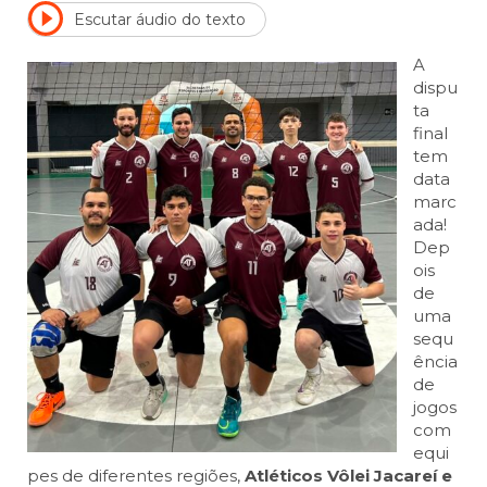
Escutar áudio do texto
A
dispu
ta
final
tem
data
marc
ada!
Dep
ois
de
uma
sequ
ência
de
jogos
com
equi
pes de diferentes regiões,
Atléticos Vôlei Jacareí e