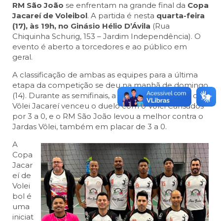
RM São João
se enfrentam na grande final da
Copa
Jacareí de Voleibol
. A partida é nesta
quarta-feira
(17), às 19h, no Ginásio Hélio D’Ávila
(Rua
Chiquinha Schurig, 153 – Jardim Independência). O
evento é aberto a torcedores e ao público em
geral.
A classificação de ambas as equipes para a última
etapa da competição se deu na manhã de domingo
(14). Durante as semifinais, a equipe do Atléticos do
Vôlei Jacareí venceu o duelo com o Vôlei Cansados
por 3 a 0, e o RM São João levou a melhor contra o
Jardas Vôlei, também em placar de 3 a 0.
A
Copa
Jacar
eí de
Volei
bol é
uma
iniciat