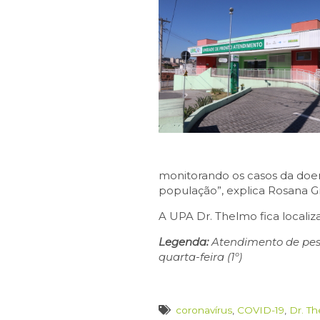
monitorando os casos da doen
população”, explica Rosana Gr
A UPA Dr. Thelmo fica localiza
Legenda:
Atendimento de pesso
quarta-feira (1º)
coronavírus
,
COVID-19
,
Dr. T