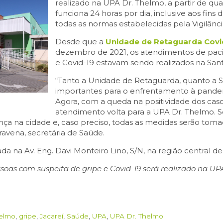
realizado na UPA Dr. Thelmo, a partir de quart
funciona 24 horas por dia, inclusive aos fins
todas as normas estabelecidas pela Vigilânc
Desde que a
Unidade de Retaguarda Covid
dezembro de 2021, os atendimentos de paci
e Covid-19 estavam sendo realizados na Sant
“Tanto a Unidade de Retaguarda, quanto a S
importantes para o enfrentamento à pandem
Agora, com a queda na positividade dos caso
atendimento volta para a UPA Dr. Thelmo. 
ça na cidade e, caso preciso, todas as medidas serão tom
avena, secretária de Saúde.
da na Av. Eng. Davi Monteiro Lino, S/N, na região central de
as com suspeita de gripe e Covid-19 será realizado na UPA
helmo
,
gripe
,
Jacareí
,
Saúde
,
UPA
,
UPA Dr. Thelmo