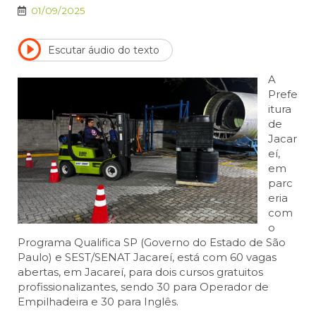
01/09/2025
Escutar áudio do texto
A
Prefe
itura
de
Jacar
eí,
em
parc
eria
com
o
Programa Qualifica SP (Governo do Estado de São
Paulo) e SEST/SENAT Jacareí, está com 60 vagas
abertas, em Jacareí, para dois cursos gratuitos
profissionalizantes, sendo 30 para Operador de
Empilhadeira e 30 para Inglês.