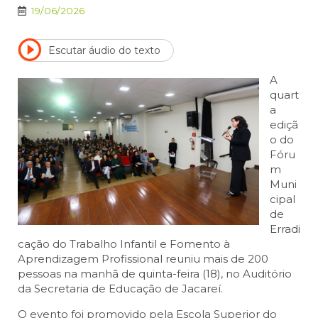
19/06/2026
Escutar áudio do texto
A
quart
a
ediçã
o do
Fóru
m
Muni
cipal
de
Erradi
cação do Trabalho Infantil e Fomento à
Aprendizagem Profissional reuniu mais de 200
pessoas na manhã de quinta-feira (18), no Auditório
da Secretaria de Educação de Jacareí.
O evento foi promovido pela Escola Superior do