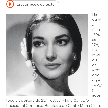
Escutar áudio do texto
Na
quint
a-
feira
(20),
às
17h,
no
Mus
eu
de
Antr
opol
ogia
(MAV
),
acon
tece a abertura do 22º Festival Maria Callas. O
tradicional Concurso Brasileiro de Canto Maria Callas