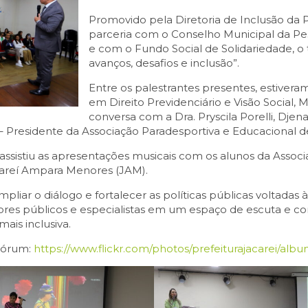
Promovido pela Diretoria de Inclusão da P
parceria com o Conselho Municipal da P
e com o Fundo Social de Solidariedade, o t
avanços, desafios e inclusão”.
Entre os palestrantes presentes, estive
em Direito Previdenciário e Visão Social, 
conversa com a Dra. Pryscila Porelli, Dje
 Presidente da Associação Paradesportiva e Educacional d
sistiu as apresentações musicais com os alunos da Associa
areí Ampara Menores (JAM).
pliar o diálogo e fortalecer as políticas públicas voltadas 
tores públicos e especialistas em um espaço de escuta e co
ais inclusiva.
 Fórum:
https://www.flickr.com/photos/prefeiturajacarei/a