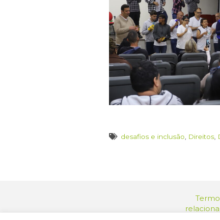
desafios e inclusão
,
Direitos
,
Termos
relacion
Endereç