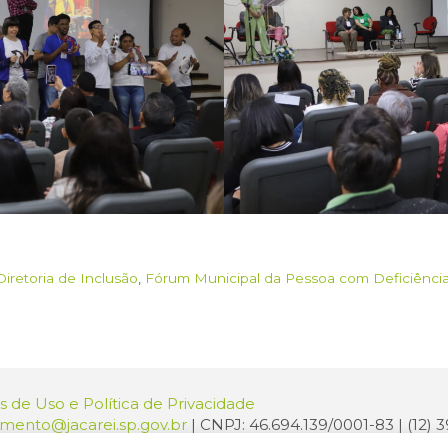
Diretoria de Inclusão
,
Fórum Municipal da Pessoa com Deficiênci
 de Uso e Política de Privacidade
amento@jacarei.sp.gov.br
| CNPJ: 46.694.139/0001-83 | (12)
o: Praça dos Três Poderes, 73 - Centro - Jacareí/SP - CEP 1