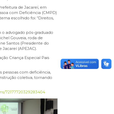
refeitura de Jacareí, em
essoa com Deficiência (CMPD)
ema escolhido foi: “Direitos,
ram o advogado pós-graduado
Michel Gouveia, roda de
nane Santos (Presidente do
e Jacareí (APEJAC).
ção Criança Especial Pais
às pessoas com deficiência,
nstrução coletiva, tornando
lbums/72177720329283404