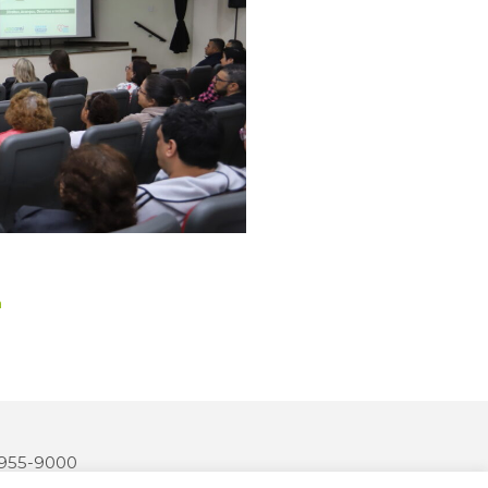
a
 3955-9000
2327-170